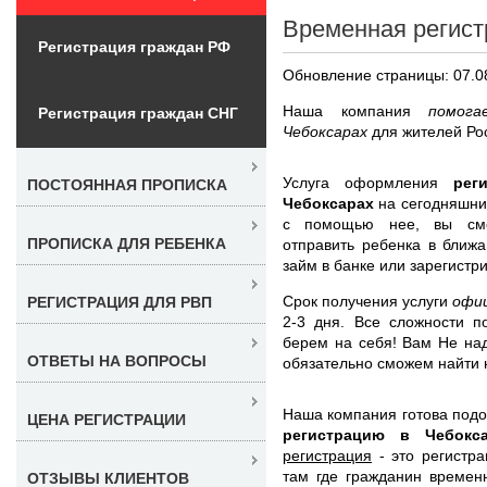
Временная регист
Регистрация граждан РФ
Обновление страницы: 07.0
Наша компания
помог
Регистрация граждан СНГ
Чебоксарах
для жителей Ро
Услуга оформления
рег
ПОСТОЯННАЯ ПРОПИСКА
Чебоксарах
на сегодняшний
с помощью нее, вы смож
ПРОПИСКА ДЛЯ РЕБЕНКА
отправить ребенка в ближ
займ в банке или зарегистр
Срок получения услуги
офи
РЕГИСТРАЦИЯ ДЛЯ РВП
2-3 дня. Все сложности 
берем на себя! Вам Не над
ОТВЕТЫ НА ВОПРОСЫ
обязательно сможем найти 
Наша компания готова под
ЦЕНА РЕГИСТРАЦИИ
регистрацию в Чебок
регистрация
- это регистра
там где гражданин времен
ОТЗЫВЫ КЛИЕНТОВ